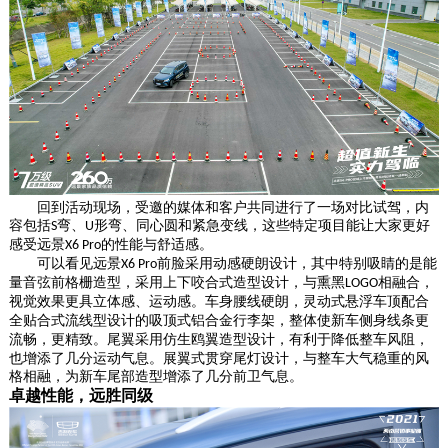
回到活动现场，受邀的媒体和客户共同进行了一场对比试驾，
内
容包括
弯、
形弯、同心圆和紧急变线，这些特定项目能让大家更好
S
U
感受远景
的性能与舒适感。
X6 Pro
可以看见远景
前脸采用动感硬朗设计，其中特别吸睛的是能
X6 Pro
量音弦前格栅造型，采用上下咬合式造型设计，与熏黑
相融合，
LOGO
视觉效果更具立体感、运动感。
车身腰线硬朗，灵动式悬浮车顶配合
全贴合式流线型设计的吸顶式铝合金行李架，整体使新车侧身线条更
流畅，更精致。
尾翼采用仿生鸥翼造型设计，有利于降低整车风阻，
也增添了几分运动气息。展翼式贯穿尾灯设计，与整车大气稳重的风
格相融，为新车尾部造型增添了几分前卫气息。
卓越性能，远胜同级