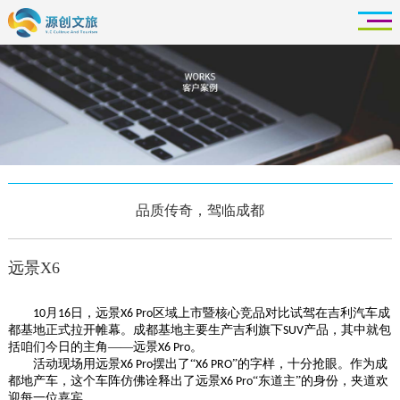
品质传奇，驾临成都
远景X6
月
日，远景
区域上市暨核心竞品对比试驾在吉利汽车成
10
16
X6 Pro
都基地正式拉开帷幕。成都基地主要生产吉利旗下
产品，其中就包
SUV
括咱们今日的主角——远景
。
X6 Pro
活动现场用远景
摆出了“
”的字样，十分抢眼。作为成
X6 Pro
X6 PRO
都地产车，这个车阵仿佛诠释出了远景
“东道主”的身份，夹道欢
X6 Pro
迎每一位嘉宾。