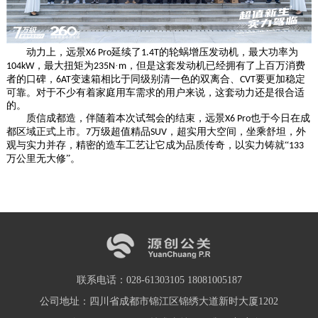
动力上，远景
延续了
的轮蜗增压发动机，最大功率为
X6 Pro
1.4T
，最大扭矩为
·
，但是这套发动机已经拥有了上百万消费
104kW
235N
m
者的口碑，
变速箱相比于同级别清一色的双离合、
要更加稳定
6AT
CVT
可靠。对于不少有着家庭用车需求的用户来说，这套动力还是很合适
的。
质信成都造，伴随着本次试驾会的结束，远景
也于今日在成
X6 Pro
都区域正式上市。
万级超值精品
，超实用大空间，坐乘舒坦，外
7
SUV
观与实力并存，精密的造车工艺让它成为品质传奇，以实力铸就“
133
万公里无大修”。
联系电话：028-61303105 18081005187
公司地址：四川省成都市锦江区锦绣大道新时大厦1202