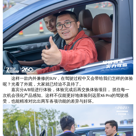
这样一款内外兼修的
，在驾驶过程中又会带给我们怎样的体验
SUV
呢？光看了外观，大家就已经迫不及待了。
嘉宾分
组进行体验，体验完成后再交换体验项目， 抓住每一
A/B
次机会强化产品感知。这样不仅能更好地体验到远景
的驾驶感
X6 Pro
受，也能精准对比出两车各项功能的差异与好坏。