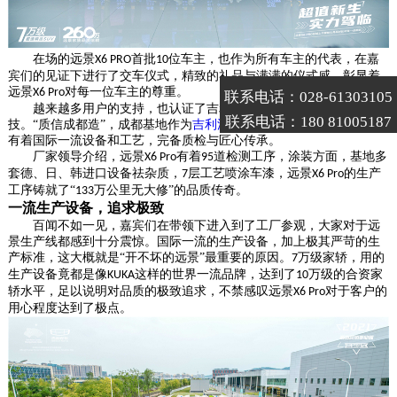
在场的远景
首批
位车主，也作为所有车主的代表，在嘉
X6 PRO
10
宾们的见证下进行了交车仪式，精致的礼品与满满的仪式感，彰显着
远景
对每一位车主的尊重。
X6 Pro
联系电话：028-61303105
越来越多用户的支持，也认证了吉利汽车成都基地的现代化科
联系电话：180 81005187
技。
“质信成都造”，成都基地作为
吉利汽车
重要
汽车
生产基地之一，
有着国际一流设备和工艺，完备质检与匠心传承。
厂家领导介绍，远景
有着
道检测工序，涂装方面，基地多
X6 Pro
95
套德、日、韩进口设备祛杂质，
层工艺喷涂车漆，远景
的生产
7
X6 Pro
工序铸就了“
万公里无大修”的品质传奇。
133
一流生产设备，追求极致
百闻不如一见，嘉宾们在带领下进入到了工厂参观，大家对于远
景生产线都感到十分震惊。国际一流的生产设备，加上极其严苛的生
产标准，这大概就是
“开不坏的远景”最重要的原因。
万级家轿，用的
7
生产设备竟都是像
这样的世界一流品牌，达到了
万级的合资家
KUKA
10
轿水平，足以说明对品质的极致追求，不禁感叹远景
对于客户的
X6 Pro
用心程度达到了极点。